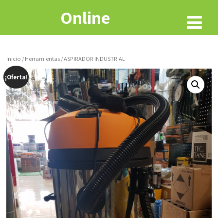
Rastro
Online
Inicio
/
Herramientas
/ ASPIRADOR INDUSTRIAL
¡Oferta!