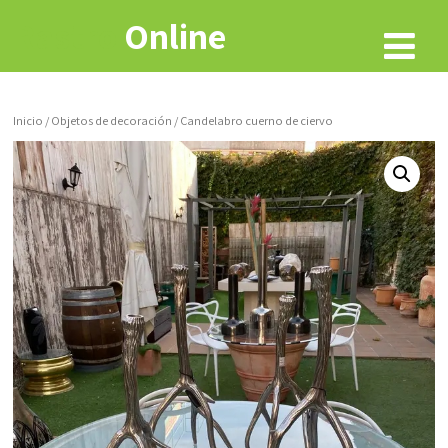
Rastro
Online
Inicio
/
Objetos de decoración
/ Candelabro cuerno de ciervo