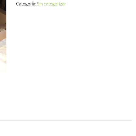
Categoría:
Sin categorizar
medidas
cantidad