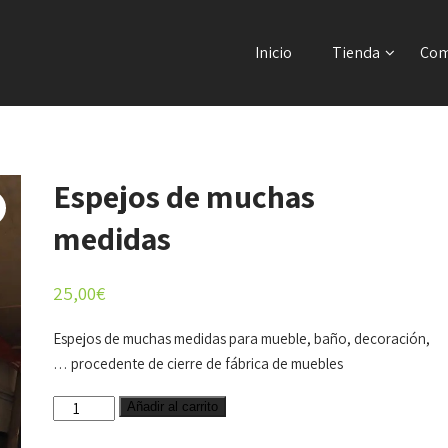
Inicio
Tienda
Com
Espejos de muchas
medidas
25,00
€
Espejos de muchas medidas para mueble, baño, decoración,
… procedente de cierre de fábrica de muebles
Espejos
Añadir al carrito
de
muchas