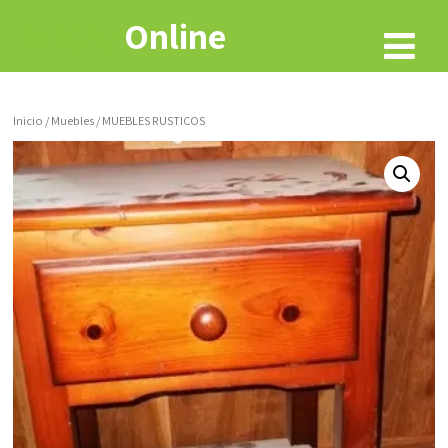
Rastro
Online
Inicio
/
Muebles
/ MUEBLES RUSTICOS