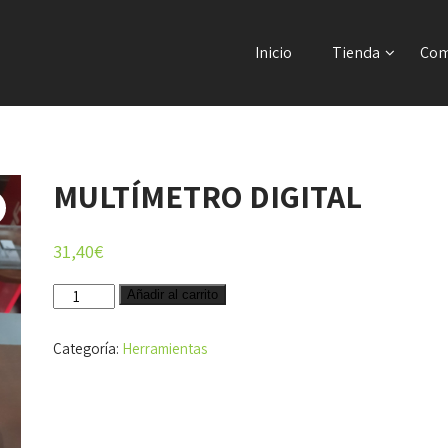
Inicio
Tienda
Com
MULTÍMETRO DIGITAL
31,40
€
MULTÍMETRO
Añadir al carrito
DIGITAL
cantidad
Categoría:
Herramientas