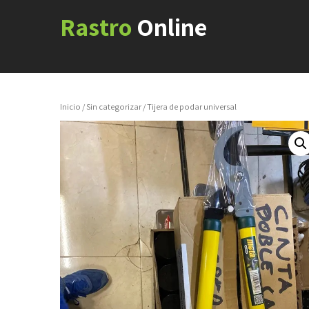
Rastro
Online
Inicio
/
Sin categorizar
/ Tijera de podar universal