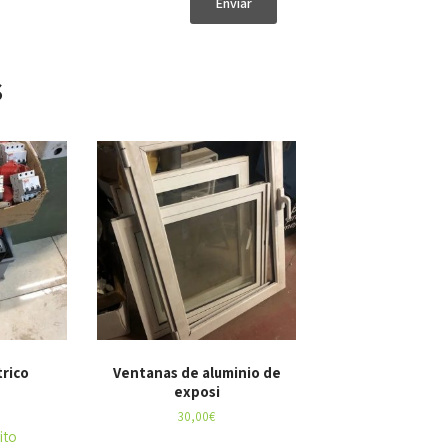
s
trico
Ventanas de aluminio de
exposi
30,00
€
ito