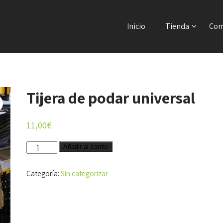
Inicio
Tienda
Com
Tijera de podar universal
11,00
€
Tijera
Añadir al carrito
de
podar
Categoría:
Sin categorizar
universal
cantidad