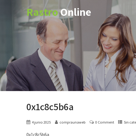
Rastro
Online
0x1c8c5b6a
4 junio 2025
compraunaweb
0 Comment
Sin cat
0x1c8c5b6a