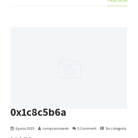
+ READ MORE
0x1c8c5b6a
6 junio 2025
compraunaweb
0 Comment
Sin categoría