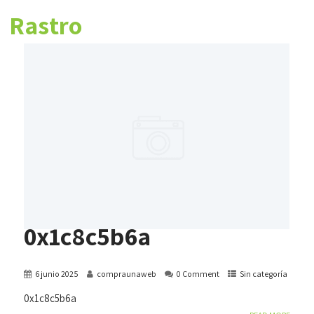
Rastro
Online
0x1c8c5b6a
6 junio 2025
compraunaweb
0 Comment
Sin categoría
0x1c8c5b6a