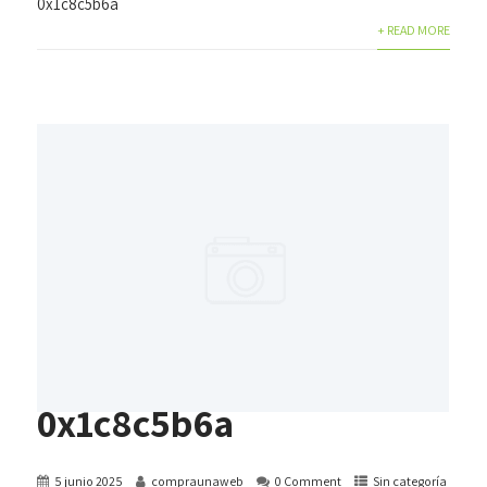
0x1c8c5b6a
+ READ MORE
0x1c8c5b6a
5 junio 2025
compraunaweb
0 Comment
Sin categoría