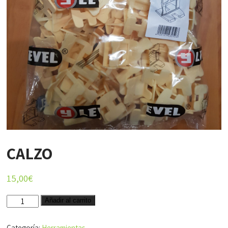
CALZO
15,00
€
CALZO
Añadir al carrito
cantidad
Categoría:
Herramientas