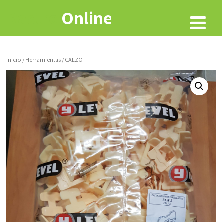
Rastro
Online
Inicio
/
Herramientas
/ CALZO