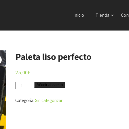
Inicio
Tienda
Com
Paleta liso perfecto
25,00
€
Paleta
Añadir al carrito
liso
perfecto
Categoría:
Sin categorizar
cantidad