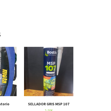
s
atorio
SELLADOR GRIS MSP 107
5,00
€