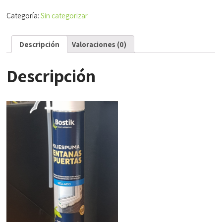
Y
Categoría:
Sin categorizar
PUERTAS
cantidad
Descripción
Valoraciones (0)
Descripción