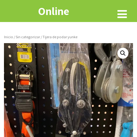
Rastro
Online
Inicio
/
Sin categorizar
/ Tijera de podar yunke