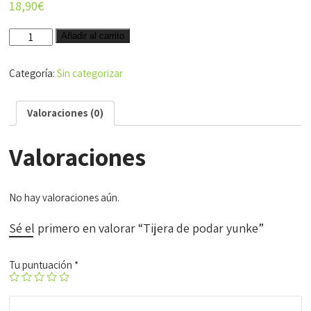
18,90
€
Tijera
Añadir al carrito
de
podar
Categoría:
Sin categorizar
yunke
cantidad
Valoraciones (0)
Valoraciones
No hay valoraciones aún.
Sé el primero en valorar “Tijera de podar yunke”
Tu puntuación
*